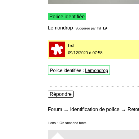
Police identifiée
Lemondrop
Suggérée par
frd
frd
09/12/2020 à 07:58
Police identifiée :
Lemondrop
Répondre
→
→
Forum
Identification de police
Retou
Liens :
On snot and fonts