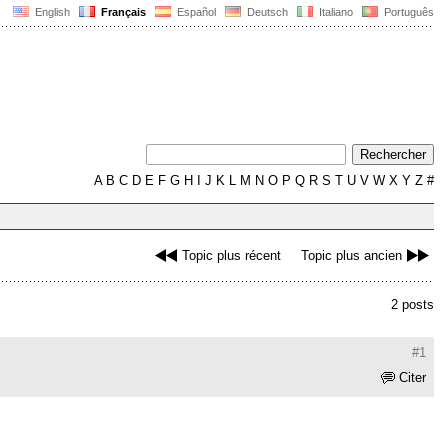
English
Français
Español
Deutsch
Italiano
Português
A
B
C
D
E
F
G
H
I
J
K
L
M
N
O
P
Q
R
S
T
U
V
W
X
Y
Z
#
Topic plus récent
Topic plus ancien
2 posts
#1
Citer