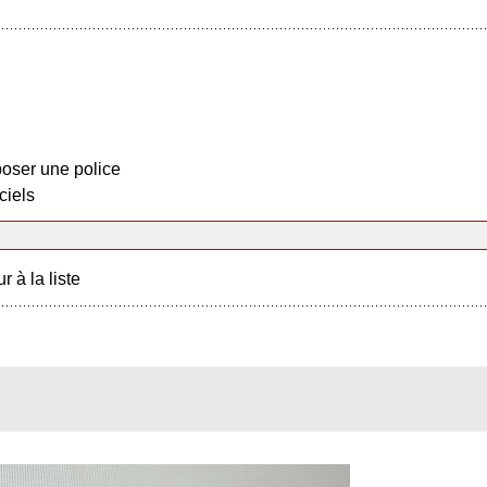
oser une police
ciels
r à la liste