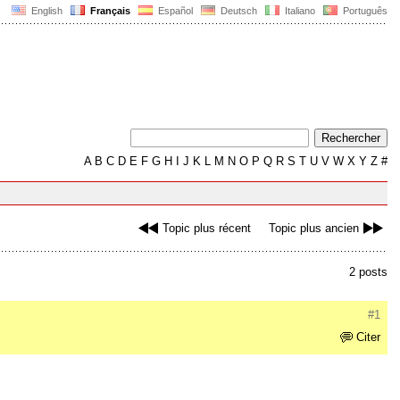
English
Français
Español
Deutsch
Italiano
Português
A
B
C
D
E
F
G
H
I
J
K
L
M
N
O
P
Q
R
S
T
U
V
W
X
Y
Z
#
Topic plus récent
Topic plus ancien
2 posts
#1
Citer