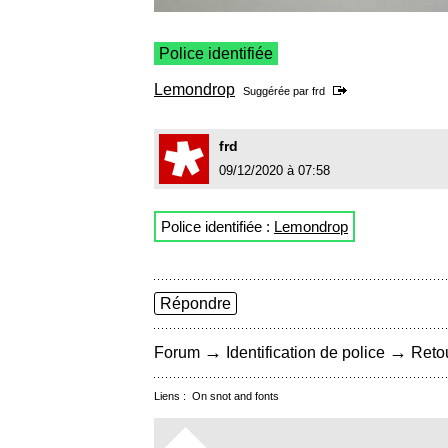
Police identifiée
Lemondrop
Suggérée par
frd
frd
09/12/2020 à 07:58
Police identifiée :
Lemondrop
Répondre
→
→
Forum
Identification de police
Retou
Liens :
On snot and fonts