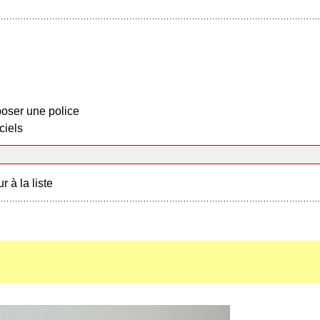
oser une police
ciels
r à la liste