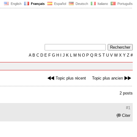
English
Français
Español
Deutsch
Italiano
Português
A
B
C
D
E
F
G
H
I
J
K
L
M
N
O
P
Q
R
S
T
U
V
W
X
Y
Z
#
Topic plus récent
Topic plus ancien
2 posts
#1
Citer