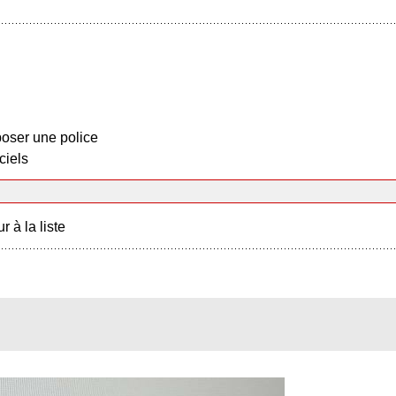
oser une police
ciels
r à la liste