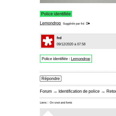
Police identifiée
Lemondrop
Suggérée par
frd
frd
09/12/2020 à 07:58
Police identifiée :
Lemondrop
Répondre
→
→
Forum
Identification de police
Retou
Liens :
On snot and fonts