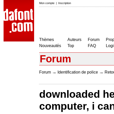
Mon compte
|
Inscription
Thèmes
Auteurs
Forum
Prop
Nouveautés
Top
FAQ
Logi
Forum
→
→
Forum
Identification de police
Retou
downloaded he
computer, i can