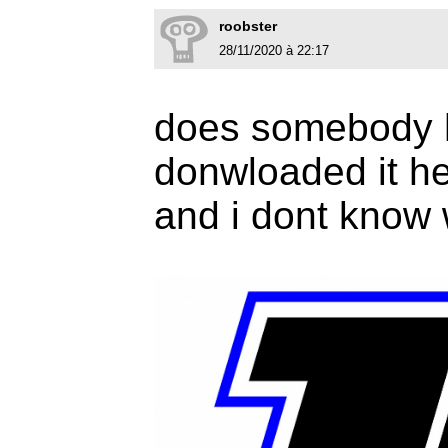
roobster
28/11/2020 à 22:17
does somebody h
donwloaded it he
and i dont know w