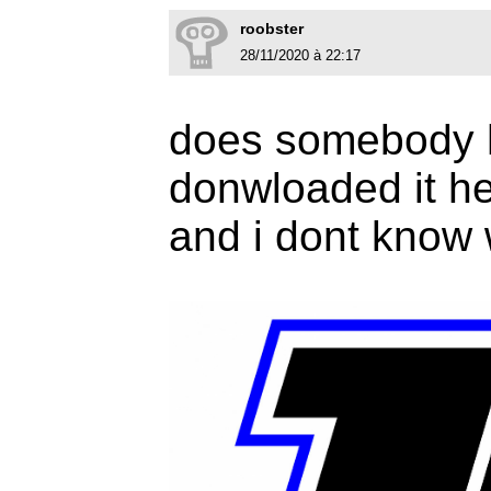
roobster
28/11/2020 à 22:17
does somebody h
donwloaded it he
and i dont know w