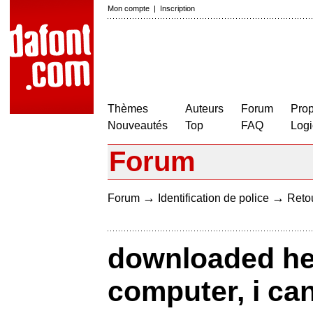
Mon compte
|
Inscription
Thèmes
Auteurs
Forum
Prop
Nouveautés
Top
FAQ
Logi
Forum
→
→
Forum
Identification de police
Retou
downloaded he
computer, i can