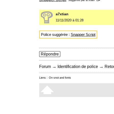
Suggérée par
a7xtian
a7xtian
11/11/2020 à 01:28
Police suggérée :
Snapper Script
Répondre
→
→
Forum
Identification de police
Retou
Liens :
On snot and fonts