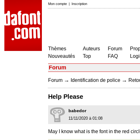
Mon compte
|
Inscription
Thèmes
Auteurs
Forum
Prop
Nouveautés
Top
FAQ
Logi
Forum
→
→
Forum
Identification de police
Retou
Help Please
babedor
11/11/2020 à 01:08
May I know what is the font in the red circ