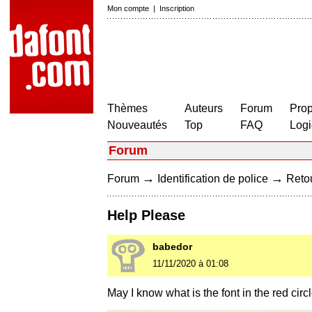
Mon compte
|
Inscription
Thèmes
Auteurs
Forum
Prop
Nouveautés
Top
FAQ
Logi
Forum
→
→
Forum
Identification de police
Retou
Help Please
babedor
11/11/2020 à 01:08
May I know what is the font in the red circ