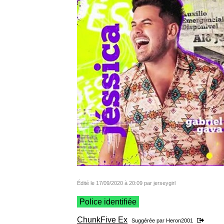
Édité le 17/09/2020 à 20:09 par jerseygirl
Police identifiée
ChunkFive Ex
Suggérée par
Heron2001