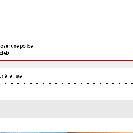
oser une police
ciels
r à la liste