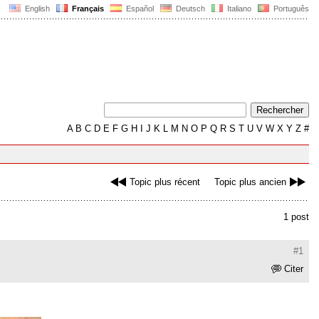
English
Français
Español
Deutsch
Italiano
Português
A
B
C
D
E
F
G
H
I
J
K
L
M
N
O
P
Q
R
S
T
U
V
W
X
Y
Z
#
Topic plus récent
Topic plus ancien
1 post
#1
Citer