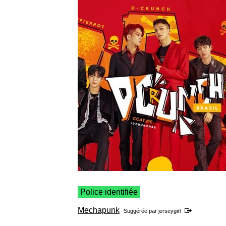
Police identifiée
Mechapunk
Suggérée par
jerseygirl