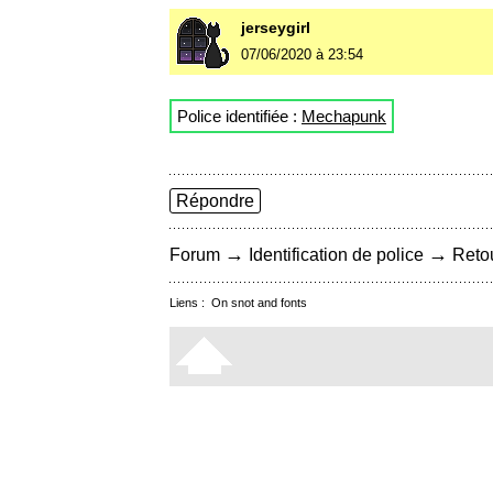
jerseygirl
07/06/2020 à 23:54
Police identifiée :
Mechapunk
Répondre
→
→
Forum
Identification de police
Retou
Liens :
On snot and fonts