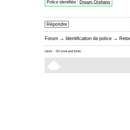
Police identifiée :
Dream Orphans
Répondre
→
→
Forum
Identification de police
Retou
Liens :
On snot and fonts