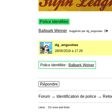
Police identifiée
Ballpark Weiner
Suggérée par
dg_angustias
dg_angustias
28/05/2019 à 17:29
Police identifiée :
Ballpark Weiner
Répondre
→
→
Forum
Identification de police
Retou
Liens :
On snot and fonts