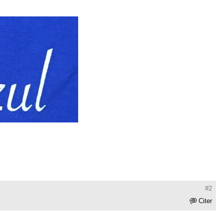
#2
Citer