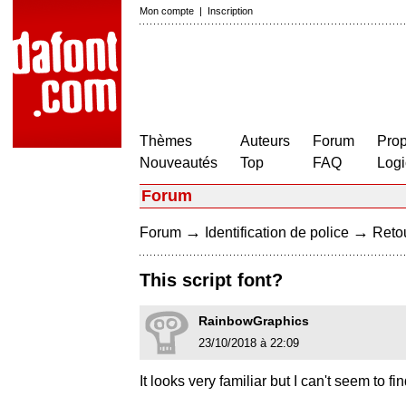
Mon compte
|
Inscription
Thèmes
Auteurs
Forum
Prop
Nouveautés
Top
FAQ
Logi
Forum
→
→
Forum
Identification de police
Retou
This script font?
RainbowGraphics
23/10/2018 à 22:09
It looks very familiar but I can't seem to f