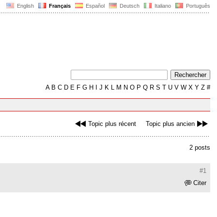
English
Français
Español
Deutsch
Italiano
Português
A
B
C
D
E
F
G
H
I
J
K
L
M
N
O
P
Q
R
S
T
U
V
W
X
Y
Z
#
Topic plus récent
Topic plus ancien
2 posts
#1
Citer