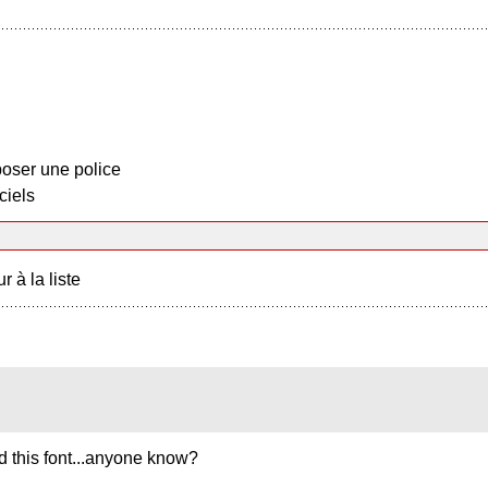
oser une police
ciels
r à la liste
ind this font...anyone know?