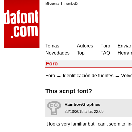
Mi cuenta
|
Inscripción
Temas
Autores
Foro
Enviar
Novedades
Top
FAQ
Herram
Foro
→
→
Foro
Identificación de fuentes
Volve
This script font?
RainbowGraphics
23/10/2018 a las 22:09
It looks very familiar but I can't seem to f