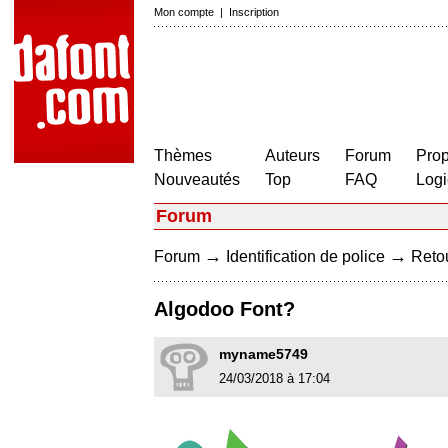
Mon compte
|
Inscription
Thèmes
Auteurs
Forum
Prop
Nouveautés
Top
FAQ
Logi
Forum
→
→
Forum
Identification de police
Retou
Algodoo Font?
myname5749
24/03/2018 à 17:04