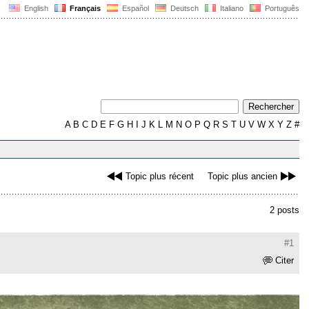
English
Français
Español
Deutsch
Italiano
Português
A
B
C
D
E
F
G
H
I
J
K
L
M
N
O
P
Q
R
S
T
U
V
W
X
Y
Z
#
Topic plus récent
Topic plus ancien
2 posts
#1
Citer