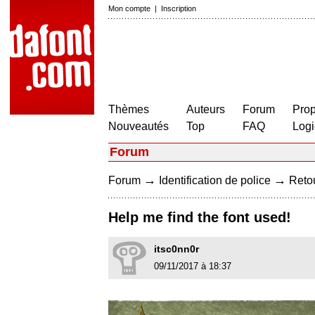
Mon compte
|
Inscription
Thèmes
Auteurs
Forum
Prop
Nouveautés
Top
FAQ
Logi
Forum
→
→
Forum
Identification de police
Retou
Help me find the font used!
itsc0nn0r
09/11/2017 à 18:37