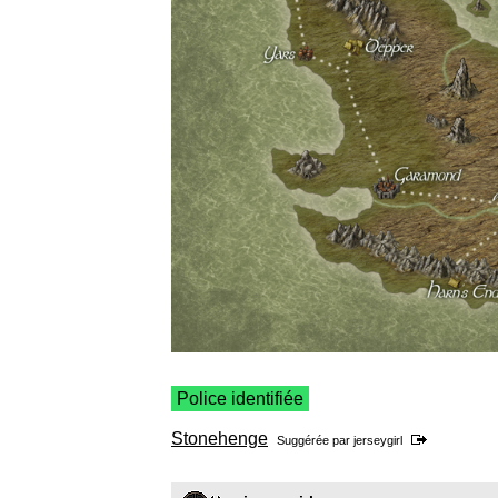
Police identifiée
Stonehenge
Suggérée par
jerseygirl