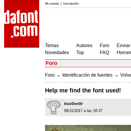
Mi cuenta
|
Inscripción
Temas
Autores
Foro
Enviar
Novedades
Top
FAQ
Herram
Foro
→
→
Foro
Identificación de fuentes
Volve
Help me find the font used!
itsc0nn0r
09/11/2017 a las 18:37