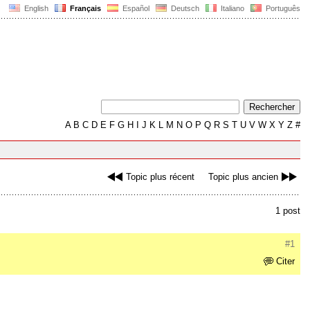
English
Français
Español
Deutsch
Italiano
Português
A
B
C
D
E
F
G
H
I
J
K
L
M
N
O
P
Q
R
S
T
U
V
W
X
Y
Z
#
Topic plus récent
Topic plus ancien
1 post
#1
Citer