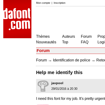
Mon compte
|
Inscription
Thèmes
Auteurs
Forum
Prop
Nouveautés
Top
FAQ
Logi
Forum
→
→
Forum
Identification de police
Retou
Help me identify this
javpool
29/01/2016 à 20:30
I need this font for my job. It's pretty urgent 