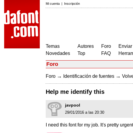
Mi cuenta
|
Inscripción
Temas
Autores
Foro
Enviar
Novedades
Top
FAQ
Herram
Foro
→
→
Foro
Identificación de fuentes
Volve
Help me identify this
javpool
29/01/2016 a las 20:30
I need this font for my job. It's pretty urgent 