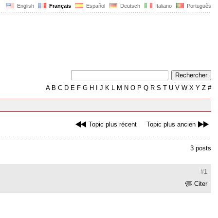
English
Français
Español
Deutsch
Italiano
Português
A
B
C
D
E
F
G
H
I
J
K
L
M
N
O
P
Q
R
S
T
U
V
W
X
Y
Z
#
Topic plus récent
Topic plus ancien
3 posts
#1
Citer