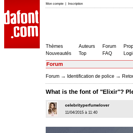
Mon compte
|
Inscription
Thèmes
Auteurs
Forum
Prop
Nouveautés
Top
FAQ
Logi
Forum
→
→
Forum
Identification de police
Retou
What is the font of "Elixir"? P
celebrityperfumelover
11/04/2015 à 11:40