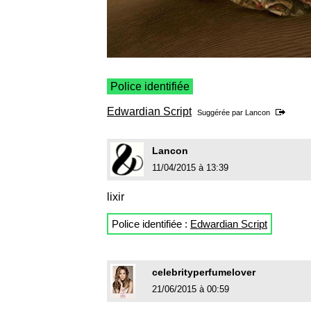
Police identifiée
Edwardian Script
Suggérée par
Lancon
Lancon
11/04/2015 à 13:39
lixir
Police identifiée :
Edwardian Script
celebrityperfumelover
21/06/2015 à 00:59