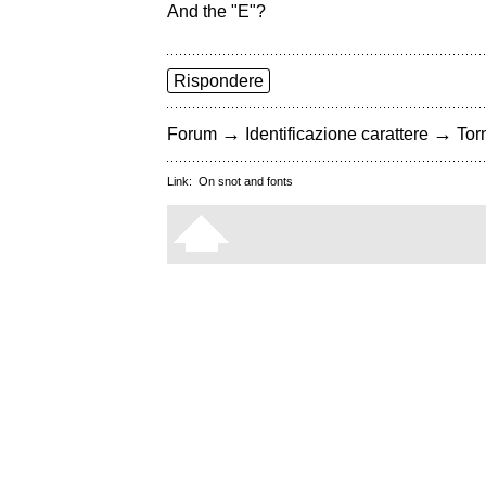
And the "E"?
Rispondere
→
→
Forum
Identificazione carattere
Torn
Link:
On snot and fonts