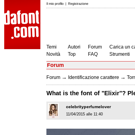
Il mio profilo
|
Registrazione
Temi
Autori
Forum
Carica un c
Novità
Top
FAQ
Strumenti
Forum
→
→
Forum
Identificazione carattere
Torn
What is the font of "Elixir"? P
celebrityperfumelover
11/04/2015 alle 11:40