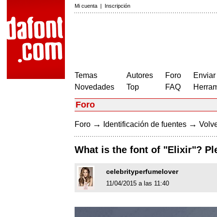
Mi cuenta
|
Inscripción
Temas
Autores
Foro
Enviar
Novedades
Top
FAQ
Herram
Foro
→
→
Foro
Identificación de fuentes
Volve
What is the font of "Elixir"? P
celebrityperfumelover
11/04/2015 a las 11:40