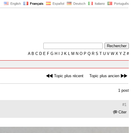
English
Français
Español
Deutsch
Italiano
Português
A
B
C
D
E
F
G
H
I
J
K
L
M
N
O
P
Q
R
S
T
U
V
W
X
Y
Z
#
Topic plus récent
Topic plus ancien
1 post
#1
Citer