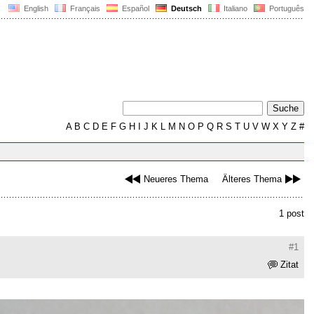
English
Français
Español
Deutsch
Italiano
Português
A
B
C
D
E
F
G
H
I
J
K
L
M
N
O
P
Q
R
S
T
U
V
W
X
Y
Z
#
Neueres Thema
Älteres Thema
1 post
#1
Zitat