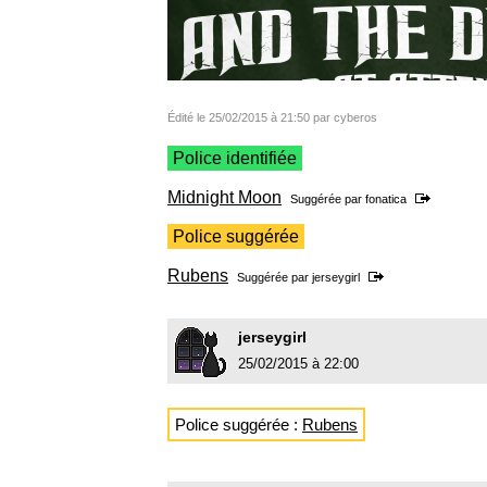
Édité le 25/02/2015 à 21:50 par cyberos
Police identifiée
Midnight Moon
Suggérée par
fonatica
Police suggérée
Rubens
Suggérée par
jerseygirl
jerseygirl
25/02/2015 à 22:00
Police suggérée :
Rubens