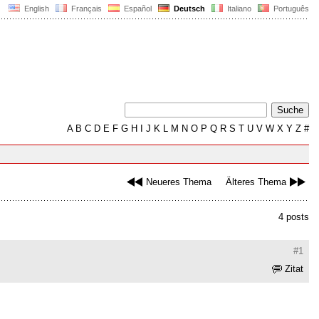
English
Français
Español
Deutsch
Italiano
Português
A
B
C
D
E
F
G
H
I
J
K
L
M
N
O
P
Q
R
S
T
U
V
W
X
Y
Z
#
Neueres Thema
Älteres Thema
4 posts
#1
Zitat