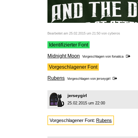
Bearbeitet am 25.02.2015 um 21:50 von cyberos
Identifizierter Font
Midnight Moon
Vorgeschlagen von
fonatica
Vorgeschlagener Font
Rubens
Vorgeschlagen von
jerseygirl
jerseygirl
25.02.2015 um 22:00
Vorgeschlagener Font:
Rubens