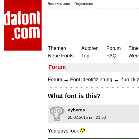
Benutzername
|
Registrieren
Themen
Autoren
Forum
Eine
Neue Fonts
Top
FAQ
Wer
Forum
→
→
Forum
Font Identifizierung
Zurück z
What font is this?
cyberos
25.02.2015 um 21:50
You guys rock