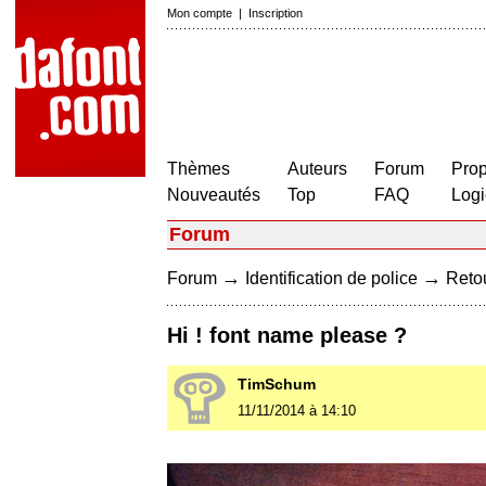
Mon compte
|
Inscription
Thèmes
Auteurs
Forum
Prop
Nouveautés
Top
FAQ
Logi
Forum
→
→
Forum
Identification de police
Retou
Hi ! font name please ?
TimSchum
11/11/2014 à 14:10