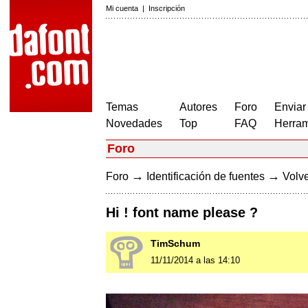
Mi cuenta
|
Inscripción
Temas
Autores
Foro
Enviar
Novedades
Top
FAQ
Herram
Foro
→
→
Foro
Identificación de fuentes
Volve
Hi ! font name please ?
TimSchum
11/11/2014 a las 14:10