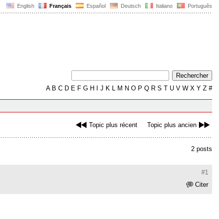
English
Français
Español
Deutsch
Italiano
Português
A
B
C
D
E
F
G
H
I
J
K
L
M
N
O
P
Q
R
S
T
U
V
W
X
Y
Z
#
Topic plus récent
Topic plus ancien
2 posts
#1
Citer