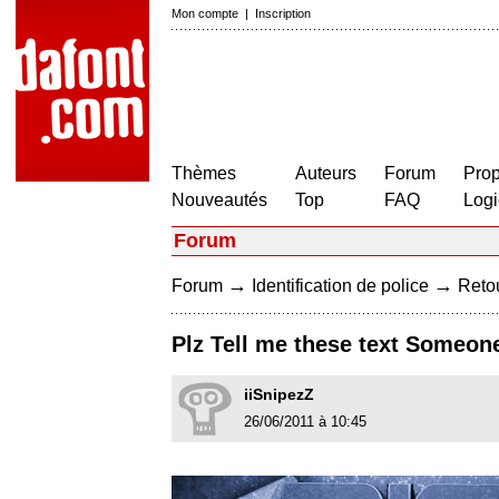
Mon compte
|
Inscription
Thèmes
Auteurs
Forum
Prop
Nouveautés
Top
FAQ
Logi
Forum
→
→
Forum
Identification de police
Retou
Plz Tell me these text Someon
iiSnipezZ
26/06/2011 à 10:45