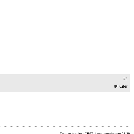
#2
Citer
Fuseau horaire : CEST. Il est actuellement 21:29