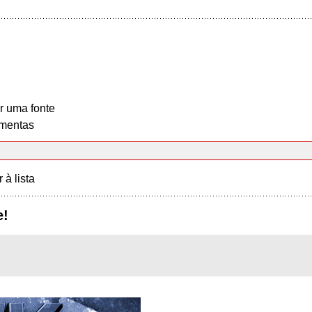
r uma fonte
mentas
r à lista
e!