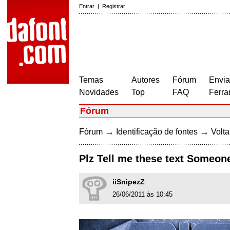
Entrar
|
Registrar
Temas
Autores
Fórum
Envia
Novidades
Top
FAQ
Ferra
Fórum
→
→
Fórum
Identificação de fontes
Volta
Plz Tell me these text Someon
iiSnipezZ
26/06/2011 às 10:45