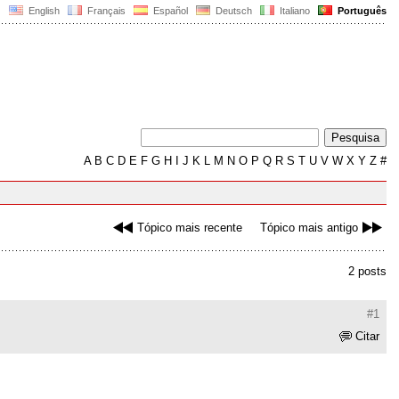
English
Français
Español
Deutsch
Italiano
Português
A
B
C
D
E
F
G
H
I
J
K
L
M
N
O
P
Q
R
S
T
U
V
W
X
Y
Z
#
Tópico mais recente
Tópico mais antigo
2 posts
#1
Citar