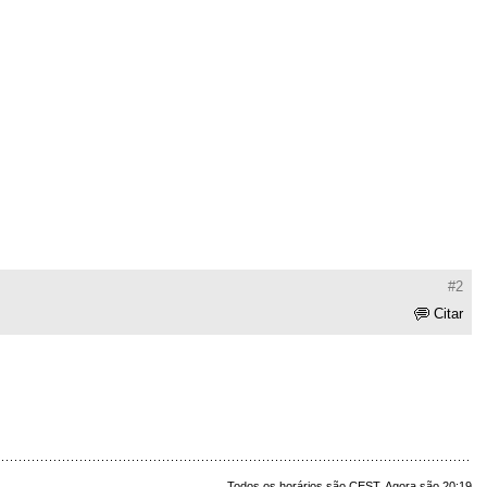
#2
Citar
Todos os horários são CEST. Agora são 20:19