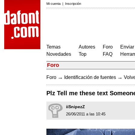
Mi cuenta
|
Inscripción
Temas
Autores
Foro
Enviar
Novedades
Top
FAQ
Herram
Foro
→
→
Foro
Identificación de fuentes
Volve
Plz Tell me these text Someon
iiSnipezZ
26/06/2011 a las 10:45