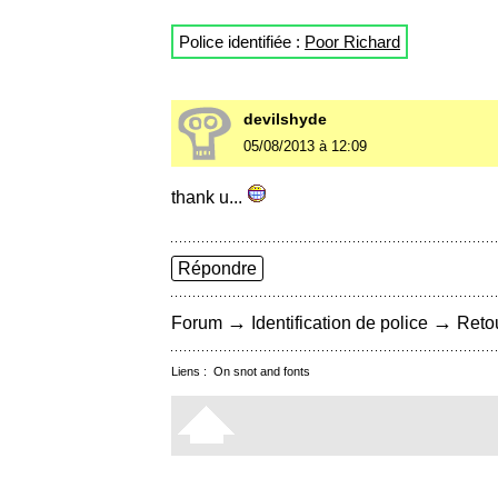
Police identifiée :
Poor Richard
devilshyde
05/08/2013 à 12:09
thank u...
Répondre
→
→
Forum
Identification de police
Retou
Liens :
On snot and fonts