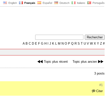
English
Français
Español
Deutsch
Italiano
Português
A
B
C
D
E
F
G
H
I
J
K
L
M
N
O
P
Q
R
S
T
U
V
W
X
Y
Z
#
Topic plus récent
Topic plus ancien
3 posts
#1
Citer