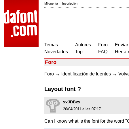
Mi cuenta
|
Inscripción
Temas
Autores
Foro
Enviar
Novedades
Top
FAQ
Herram
Foro
→
→
Foro
Identificación de fuentes
Volve
Layout font ?
xxJDBxx
26/04/2011 a las 07:17
Can I know what is the font for the word "O