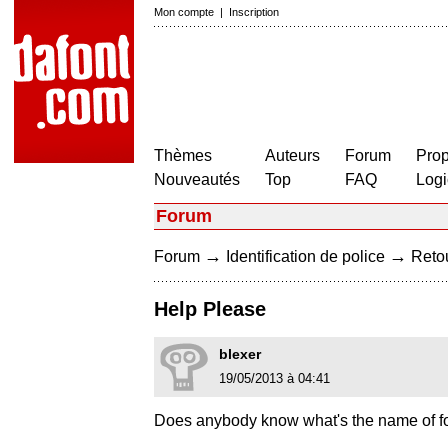
Mon compte
|
Inscription
Thèmes
Auteurs
Forum
Prop
Nouveautés
Top
FAQ
Logi
Forum
→
→
Forum
Identification de police
Retou
Help Please
blexer
19/05/2013 à 04:41
Does anybody know what's the name of fo