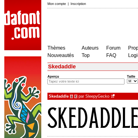
Mon compte
|
Inscription
Thèmes
Auteurs
Forum
Prop
Nouveautés
Top
FAQ
Logi
Skedaddle
Aperçu
Taille
Skedaddle
par
SleepyGecko
à
€