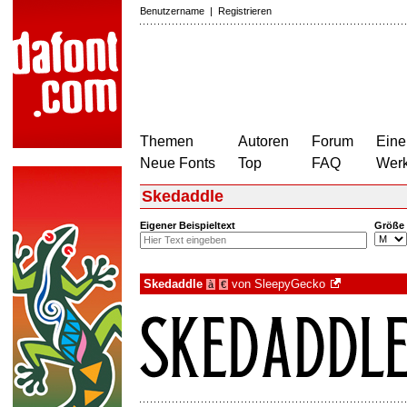
Benutzername
|
Registrieren
Themen
Autoren
Forum
Eine
Neue Fonts
Top
FAQ
Wer
Skedaddle
Eigener Beispieltext
Größe
Skedaddle
von
SleepyGecko
à
€