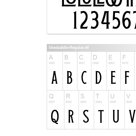
Skedaddle-Regular.ttf