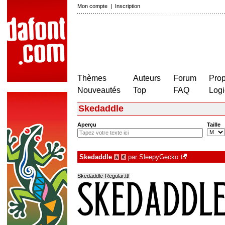
Mon compte
|
Inscription
Thèmes
Auteurs
Forum
Prop
Nouveautés
Top
FAQ
Logi
Skedaddle
Aperçu
Taille
Skedaddle
par
SleepyGecko
à
€
Skedaddle-Regular.ttf