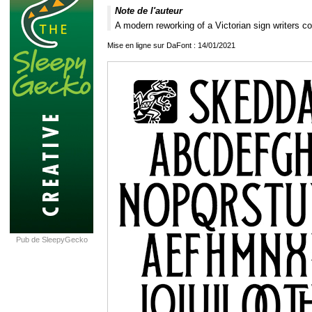
Note de l'auteur
A modern reworking of a Victorian sign writers co
Mise en ligne sur DaFont : 14/01/2021
Pub de SleepyGecko