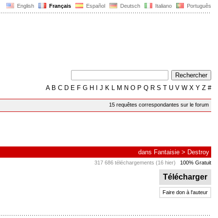
English
Français
Español
Deutsch
Italiano
Português
A
B
C
D
E
F
G
H
I
J
K
L
M
N
O
P
Q
R
S
T
U
V
W
X
Y
Z
#
15 requêtes correspondantes sur le forum
dans
Fantaisie
>
Destroy
317 686 téléchargements (16 hier)
100% Gratuit
Télécharger
Faire don à l'auteur