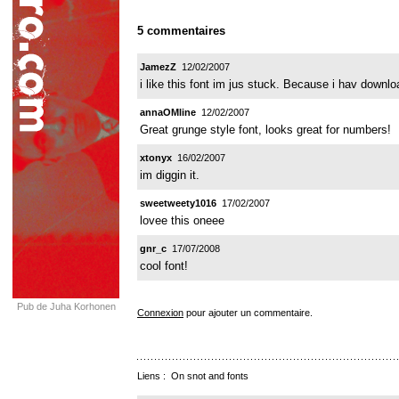
5 commentaires
JamezZ
12/02/2007
i like this font im jus stuck. Because i hav downl
annaOMline
12/02/2007
Great grunge style font, looks great for numbers!
xtonyx
16/02/2007
im diggin it.
sweetweety1016
17/02/2007
lovee this oneee
gnr_c
17/07/2008
cool font!
Pub de Juha Korhonen
Connexion
pour ajouter un commentaire.
Liens :
On snot and fonts