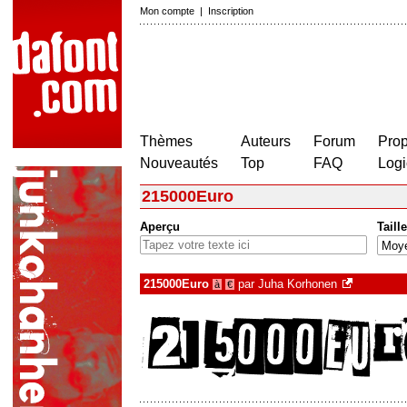
Mon compte
|
Inscription
Thèmes
Auteurs
Forum
Prop
Nouveautés
Top
FAQ
Logi
215000Euro
Aperçu
Taille
215000Euro
par
Juha Korhonen
à
€