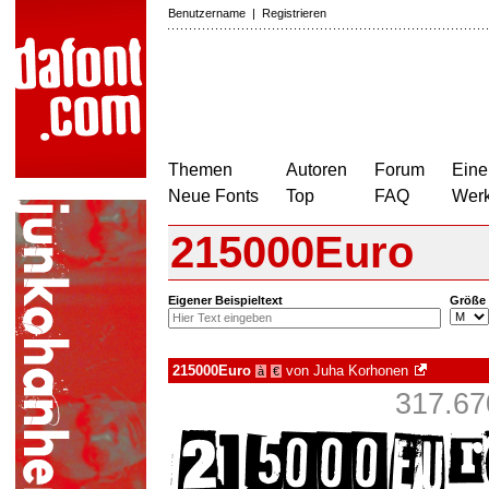
Benutzername
|
Registrieren
Themen
Autoren
Forum
Eine
Neue Fonts
Top
FAQ
Wer
215000Euro
Eigener Beispieltext
Größe
215000Euro
von
Juha Korhonen
à
€
317.67