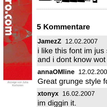
5 Kommentare
JamezZ
12.02.2007
i like this font im j
and i dont know wot
annaOMline
12.02.20
Great grunge style f
Anzeige von Juha
Korhonen
xtonyx
16.02.2007
im diggin it.