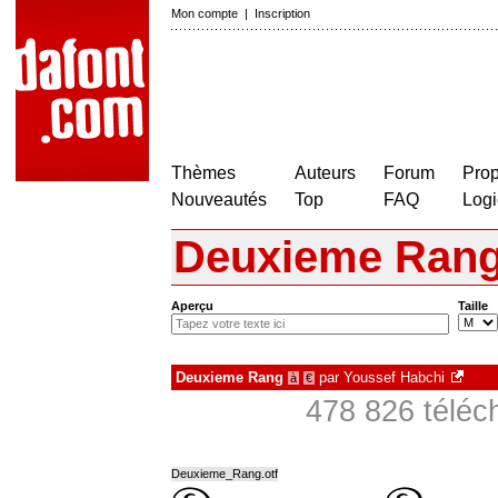
Mon compte
|
Inscription
Thèmes
Auteurs
Forum
Prop
Nouveautés
Top
FAQ
Logi
Deuxieme Ran
Aperçu
Taille
Deuxieme Rang
par
Youssef Habchi
à
€
478 826 téléc
Deuxieme_Rang.otf