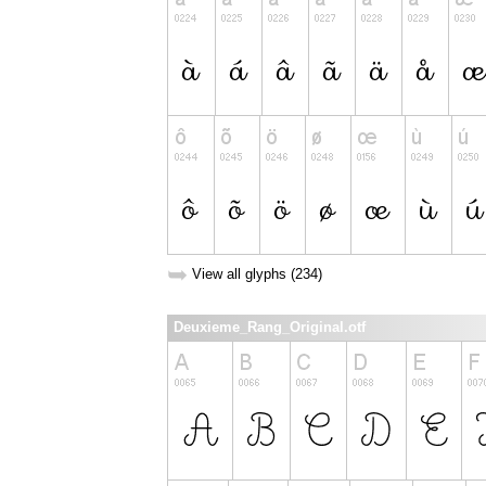
➥
View all glyphs (234)
Deuxieme_Rang_Original.otf