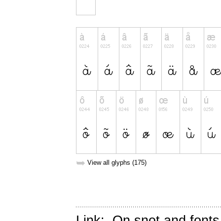
➥
View all glyphs (175)
Link:
On snot and fonts