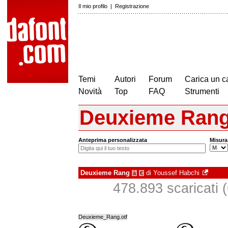
Il mio profilo
|
Registrazione
Temi
Autori
Forum
Carica un c
Novità
Top
FAQ
Strumenti
Deuxieme Ran
Anteprima personalizzata
Misura
Deuxieme Rang
di
Youssef Habchi
à
€
478.893 scaricati (
Deuxieme_Rang.otf