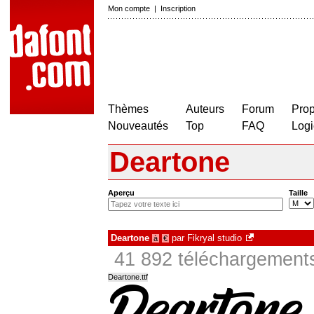
Mon compte
|
Inscription
Thèmes
Auteurs
Forum
Prop
Nouveautés
Top
FAQ
Logi
Deartone
Aperçu
Taille
Deartone
par
Fikryal studio
à
€
41 892 téléchargements
Deartone.ttf