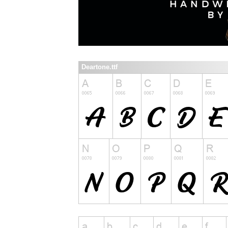
Deartone.ttf