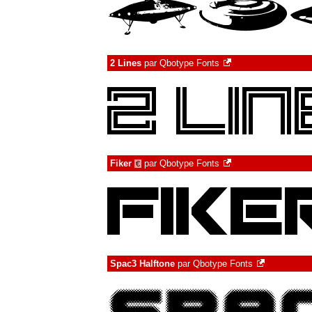
2 Lines
par
Qbotype Fonts
Fiker
par
Qbotype Fonts
€
Spac3 Halftone
par
Qbotype Fonts