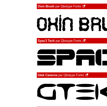
Oxin Brush
par
Qbotype Fonts
Spac3 Tech
par
Qbotype Fonts
Gtek Caverna
par
Qbotype Fonts