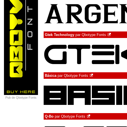
Gtek Technology
par
Qbotype Fonts
Básica
par
Qbotype Fonts
Pub de Qbotype Fonts
Q-Bo
par
Qbotype Fonts