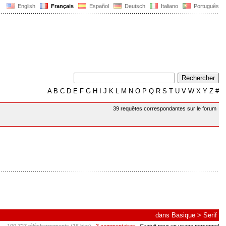
English
Français
Español
Deutsch
Italiano
Português
A
B
C
D
E
F
G
H
I
J
K
L
M
N
O
P
Q
R
S
T
U
V
W
X
Y
Z
#
39 requêtes correspondantes sur le forum
dans
Basique
>
Serif