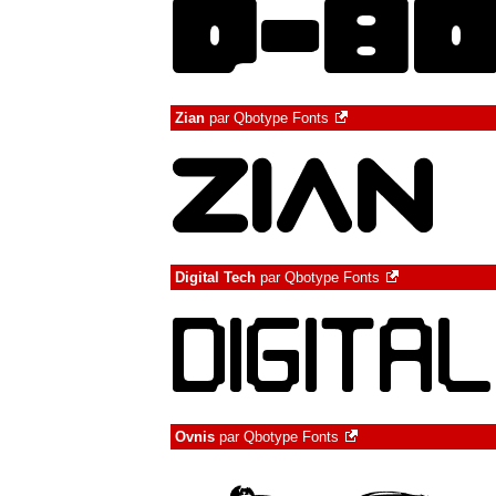
Zian
par
Qbotype Fonts
Digital Tech
par
Qbotype Fonts
Ovnis
par
Qbotype Fonts