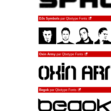
DJs Symbols
par
Qbotype Fonts
Oxin Army
par
Qbotype Fonts
Begok
par
Qbotype Fonts