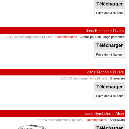
Télécharger
Faire don à l'auteur
dans
Basique
>
Divers
134 140 téléchargements (9 hier)
2 commentaires
Gratuit pour un usage personnel
Télécharger
Faire don à l'auteur
dans
Techno
>
Divers
102 880 téléchargements (8 hier)
Shareware
Télécharger
Faire don à l'auteur
dans
Symboles
>
Alien
77 860 téléchargements (8 hier)
2 commentaires
Shareware
Télécharger