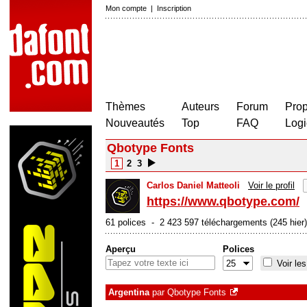
Mon compte
|
Inscription
Thèmes
Auteurs
Forum
Prop
Nouveautés
Top
FAQ
Logi
Qbotype Fonts
1
2
3
Carlos Daniel Matteoli
Voir le profil
https://www.qbotype.com/
61 polices - 2 423 597 téléchargements (245 hier)
Aperçu
Polices
Voir les
Argentina
par
Qbotype Fonts