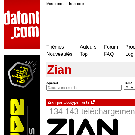
Mon compte
|
Inscription
Thèmes
Auteurs
Forum
Prop
Nouveautés
Top
FAQ
Logi
Zian
Aperçu
Taille
Zian
par
Qbotype Fonts
134 143 téléchargement