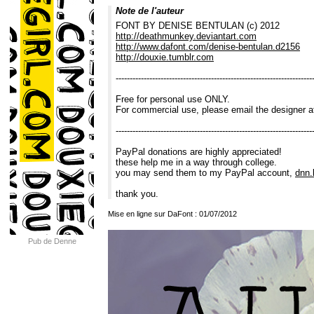
Note de l'auteur
FONT BY DENISE BENTULAN (c) 2012
http://deathmunkey.deviantart.com
http://www.dafont.com/denise-bentulan.d2156
http://douxie.tumblr.com
----------------------------------------------------------------------
Free for personal use ONLY.
For commercial use, please email the designer 
----------------------------------------------------------------------
PayPal donations are highly appreciated!
these help me in a way through college.
you may send them to my PayPal account,
dnn
thank you.
Mise en ligne sur DaFont : 01/07/2012
Pub de Denne