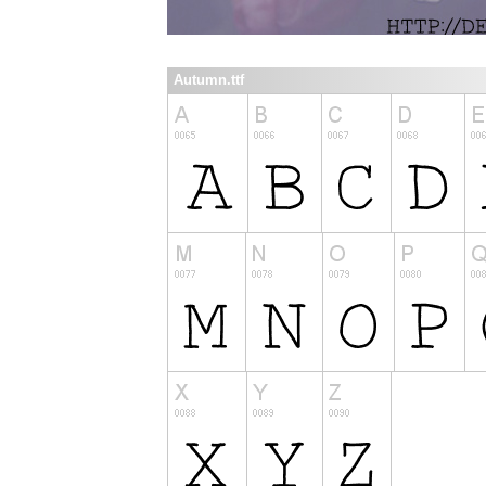
Autumn.ttf