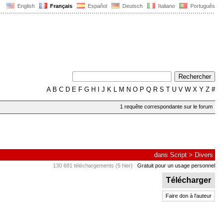
English
Français
Español
Deutsch
Italiano
Português
A
B
C
D
E
F
G
H
I
J
K
L
M
N
O
P
Q
R
S
T
U
V
W
X
Y
Z
#
1 requête correspondante sur le forum
dans
Script
>
Divers
130 681 téléchargements (5 hier)
Gratuit pour un usage personnel
Télécharger
Faire don à l'auteur