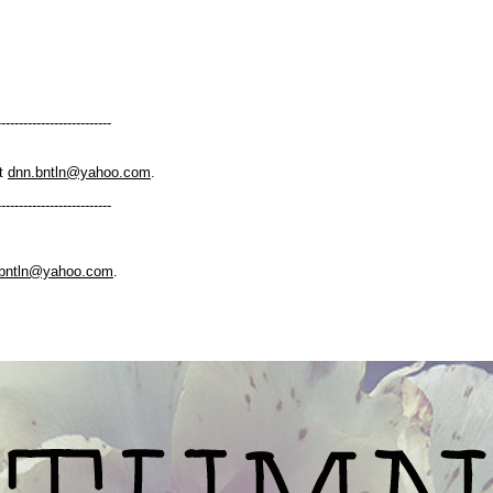
--------------------------
at
dnn.bntln@yahoo.com
.
--------------------------
.bntln@yahoo.com
.