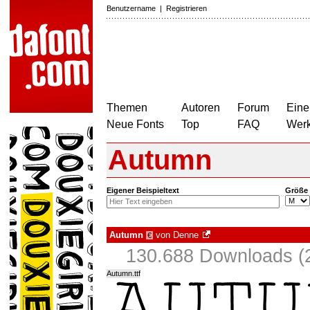
Benutzername
|
Registrieren
Themen
Autoren
Forum
Eine
Neue Fonts
Top
FAQ
Wer
Autumn
Eigener Beispieltext
Größe
Autumn
von
Denne
€
130.688 Downloads (2
Autumn.ttf