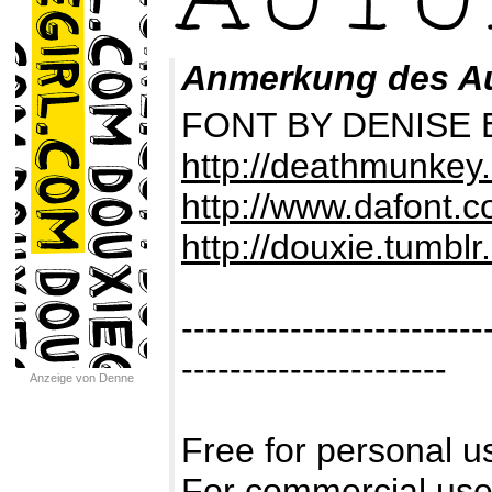
Anmerkung des A
FONT BY DENISE 
http://deathmunkey
http://www.dafont.
http://douxie.tumbl
-------------------------
----------------------
Anzeige von Denne
Free for personal 
For commercial use,