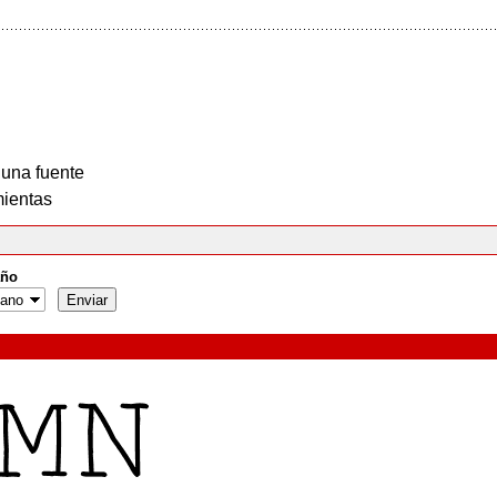
 una fuente
ientas
ño