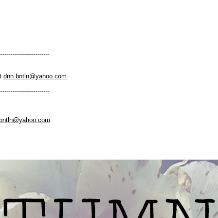
--------------------------
at
dnn.bntln@yahoo.com
.
--------------------------
.bntln@yahoo.com
.