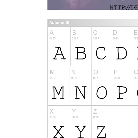
Autumn.ttf