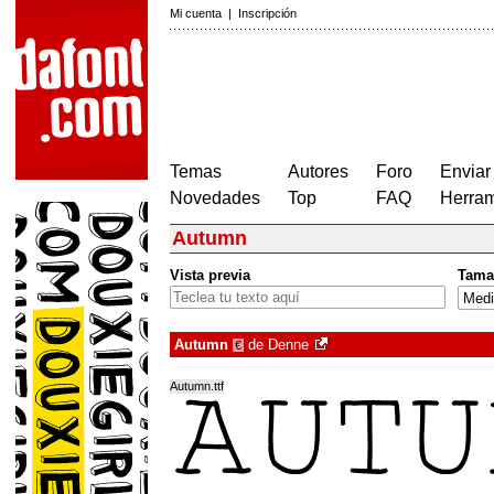
Mi cuenta
|
Inscripción
Temas
Autores
Foro
Enviar
Novedades
Top
FAQ
Herram
Autumn
Vista previa
Tama
Autumn
de
Denne
€
Autumn.ttf