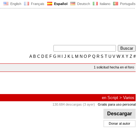
English
Français
Español
Deutsch
Italiano
Português
A
B
C
D
E
F
G
H
I
J
K
L
M
N
O
P
Q
R
S
T
U
V
W
X
Y
Z
#
1 solicitud hecha en el foro
en
Script
>
Varios
130.684 descargas (3 ayer)
Gratis para uso personal
Descargar
Donar al autor