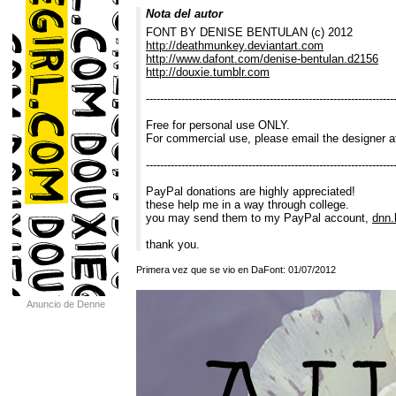
Nota del autor
FONT BY DENISE BENTULAN (c) 2012
http://deathmunkey.deviantart.com
http://www.dafont.com/denise-bentulan.d2156
http://douxie.tumblr.com
----------------------------------------------------------------------
Free for personal use ONLY.
For commercial use, please email the designer 
----------------------------------------------------------------------
PayPal donations are highly appreciated!
these help me in a way through college.
you may send them to my PayPal account,
dnn
thank you.
Primera vez que se vio en DaFont: 01/07/2012
Anuncio de Denne