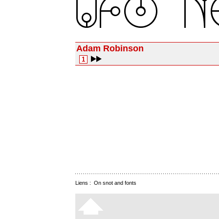
Adam Robinson
1
Liens :
On snot and fonts