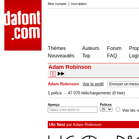
Mon compte
|
Inscription
Thèmes
Auteurs
Forum
Prop
Nouveautés
Top
FAQ
Logi
Adam Robinson
1
Adam Robinson
Voir le profil
Envoyer un mess
1 police - 47 070 téléchargements (0 hier)
Aperçu
Polices
Voir les v
Ufo Nest
par
Adam Robinson